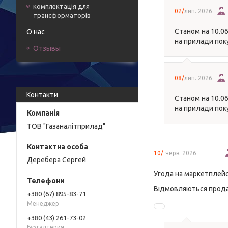
комплектація для
02/
лип. 2026
трансформаторів
Станом на 10.06
О нас
на прилади пок
Отзывы
08/
лип. 2026
Контакти
Станом на 10.06
на прилади пок
ТОВ "Газаналітприлад"
10/
черв. 2026
Деребера Сергей
Угода на маркетплейс
Відмовляються прода
+380 (67) 895-83-71
Менеджер
+380 (43) 261-73-02
Бухгалтерия