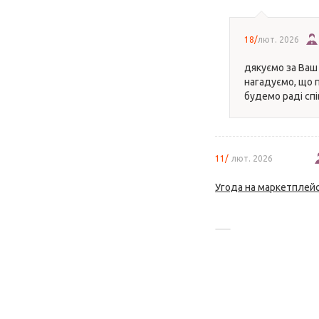
18/
лют. 2026
дякуємо за Ваш 
нагадуємо, що п
будемо раді спі
11/
лют. 2026
Угода на маркетплейс