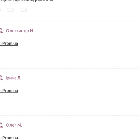
Олександр Н.
і Prom.ua
Ірина Л.
і Prom.ua
Олег М.
і Prom.ua