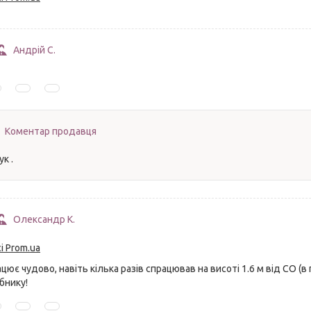
Андрій С.
Коментар продавця
к .
Олександр К.
і Prom.ua
ює чудово, навіть кілька разів спрацював на висоті 1.6 м від СО (в п
бнику!