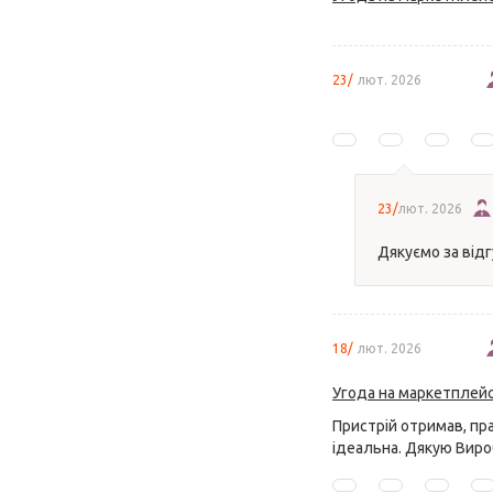
23/
лют. 2026
23/
лют. 2026
Дякуємо за відгу
18/
лют. 2026
Угода на маркетплейс
Пристрій отримав, прац
ідеальна. Дякую Виро