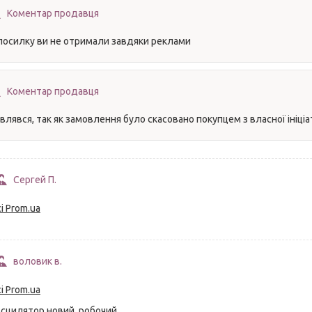
Коментар продавця
 посилку ви не отримали завдяки реклами
Коментар продавця
влявся, так як замовлення було скасовано покупцем з власної ініціа
Сергей П.
і Prom.ua
воловик в.
і Prom.ua
сцилятор новий, робочий.