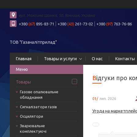
вул. Максима Шимка, 50, Вінниця, Україна
+380
(67)
895-83-71
+380
(43)
261-73-02
+380
(97)
763-76-86
ТОВ "Газаналітприлад"
Главная
Товары и услуги
О нас
Контакты
Відгуки про к
Товары
Газове опалювальне
обладнання
01/
лип. 2026
Сигналізатори газів
Угода на маркетплейс
Осцилятори
Зварювальне
комплектуючі