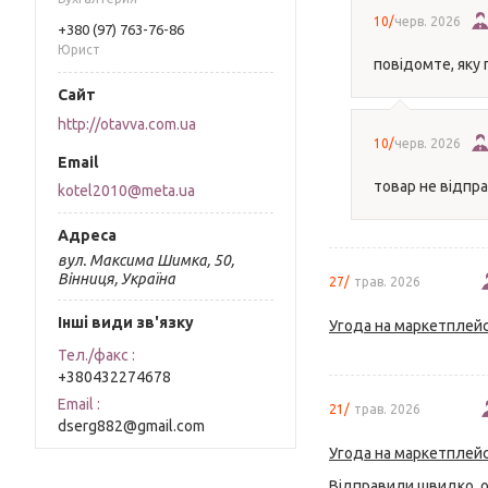
10/
черв. 2026
+380 (97) 763-76-86
Юрист
повідомте, яку
http://otavva.com.ua
10/
черв. 2026
товар не відпра
kotel2010@meta.ua
вул. Максима Шимка, 50,
Вінниця, Україна
27/
трав. 2026
Інші види зв'язку
Угода на маркетплейс
Тел./факс
+380432274678
Email
21/
трав. 2026
dserg882@gmail.com
Угода на маркетплейс
Відправили швидко, о