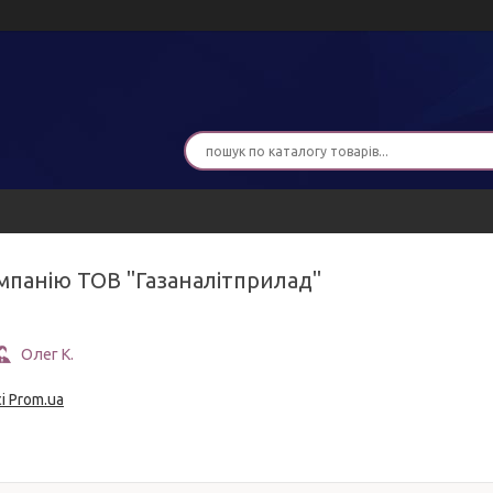
омпанію ТОВ "Газаналітприлад"
Олег К.
і Prom.ua