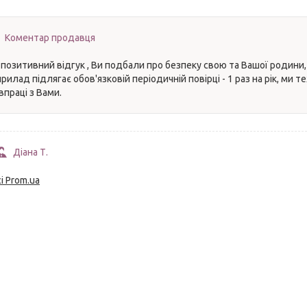
Коментар продавця
позитивний відгук , Ви подбали про безпеку свою та Вашої родини,
рилад підлягає обов'язковій періодичній повірці - 1 раз на рік, ми 
впраці з Вами.
Діана Т.
і Prom.ua