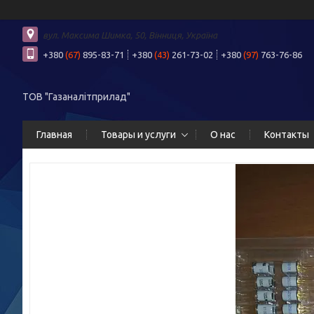
вул. Максима Шимка, 50, Вінниця, Україна
+380
(67)
895-83-71
+380
(43)
261-73-02
+380
(97)
763-76-86
ТОВ "Газаналітприлад"
Главная
Товары и услуги
О нас
Контакты